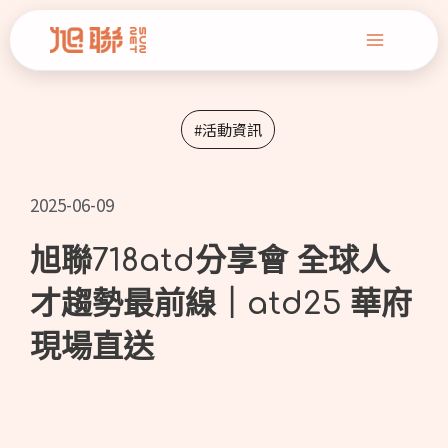
跳
Main
至
Menu
主
要
#活動資訊
內
容
2025-06-09
旭聯718atd分享會 全球人
才趨勢最前線｜atd25 華府
現場直送