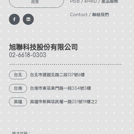
PISB /
eHRD /
產品服務
政策
Contact / 聯絡我們
F
L
a
i
c
n
e
k
b
e
o
d
o
i
k
n
旭聯科技股份有限公司
-
f
02-6618-0303
台北
台北市建國北路二段137號6樓
台南
台南市東區東門路一段354號3樓
高雄
高雄市新興區民權一路251號19樓之2
徵才信箱：