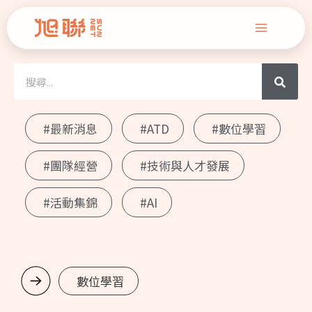
跳
Main
至
Menu
主
搜
搜
要
尋
尋
內
容
#最新消息
#ATD
#數位學習
#團隊經營
#技術與人才發展
#活動集錦
#AI
數位學習