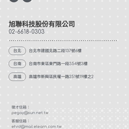
c
n
e
k
b
e
o
d
o
i
k
n
旭聯科技股份有限公司
-
f
02-6618-0303
台北
台北市建國北路二段137號6樓
台南
台南市東區東門路一段354號3樓
高雄
高雄市新興區民權一路251號19樓之2
徵才信箱：
pegay@sun.net.tw
客服信箱：
ehrd@mail.elearn.com.tw