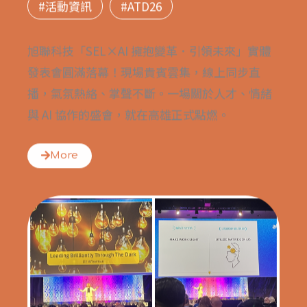
#活動資訊
#ATD26
旭聯科技「SEL×AI 擁抱變革．引領未來」實體
發表會圓滿落幕！現場貴賓雲集，線上同步直
播，氣氛熱絡、掌聲不斷。一場關於人才、情緒
與 AI 協作的盛會，就在高雄正式點燃。
More