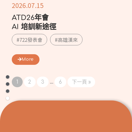
2026.07.15
ATD26年會
AI 培訓新途徑
#722發表會
#高雄漢來
More
...
1
2
3
6
下一頁 »