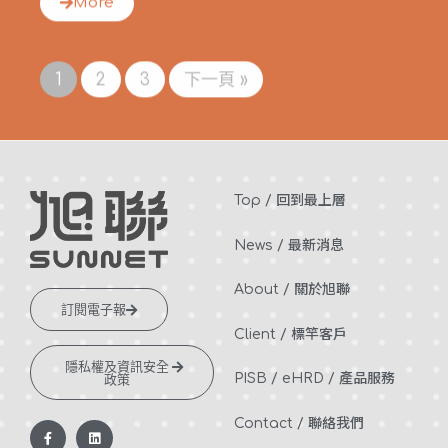
More
1
2
3
下一頁 »
Top / 回到最上層
News / 最新消息
About / 關於旭聯
訂閱電子報
Client / 標竿客戶
隱私權及資訊安全
PISB /
eHRD /
產品服務
政策
Contact / 聯絡我們
F
L
a
i