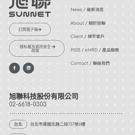
News / 最新消息
About / 關於旭聯
訂閱電子報
Client / 標竿客戶
隱私權及資訊安全
PISB /
eHRD /
產品服務
政策
Contact / 聯絡我們
F
L
a
i
c
n
e
k
b
e
o
d
o
i
k
n
旭聯科技股份有限公司
-
f
02-6618-0303
台北
台北市建國北路二段137號6樓