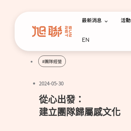
跳
至
最新消息
活動
主
要
內
EN
容
#團隊經營
2024-05-30
從心出發：
建立團隊歸屬感文化