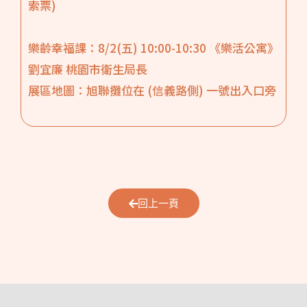
索票)
樂齡幸福課：8/2(五) 10:00-10:30 《樂活公寓》
劉宜廉 桃園市衛生局長
展區地圖：旭聯攤位在 (信義路側) 一號出入口旁
回上一頁