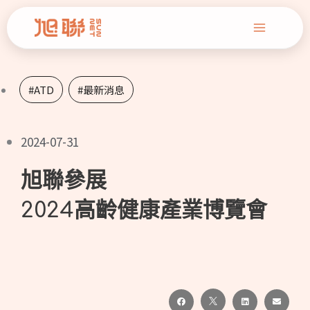
跳
Main
至
Menu
主
要
#ATD
,
#最新消息
內
容
2024-07-31
旭聯參展
2024高齡健康產業博覽會