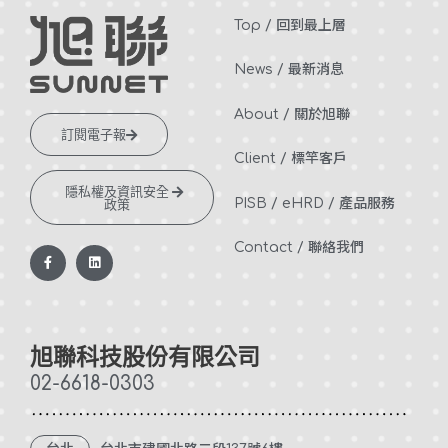
Top / 回到最上層
News / 最新消息
About / 關於旭聯
訂閱電子報
Client / 標竿客戶
隱私權及資訊安全
PISB /
eHRD /
產品服務
政策
Contact / 聯絡我們
F
L
a
i
c
n
e
k
b
e
o
d
o
i
k
n
旭聯科技股份有限公司
-
f
02-6618-0303