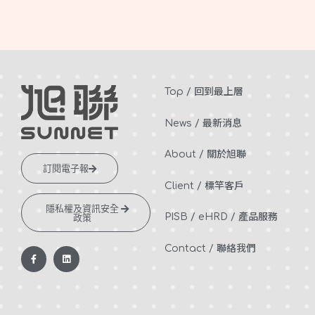
Top / 回到最上層
News / 最新消息
About / 關於旭聯
訂閱電子報
Client / 標竿客戶
隱私權及資訊安全
PISB /
eHRD /
產品服務
政策
Contact / 聯絡我們
F
L
a
i
c
n
e
k
b
e
o
d
o
i
k
n