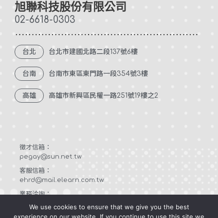
旭聯科技股份有限公司
-
f
02-6618-0303
台北
台北市建國北路二段137號6樓
台南
台南市東區東門路一段354號3樓
高雄
高雄市新興區民權一路251號19樓之2
徵才信箱：
pegay@sun.net.tw
客服信箱：
ehrd@mail.elearn.com.tw
業務洽詢：
sales@mail.elearn.com.tw
We use cookies to ensure that we give you the best
experience on our website. If you continue to use this site we
Privacy Policy