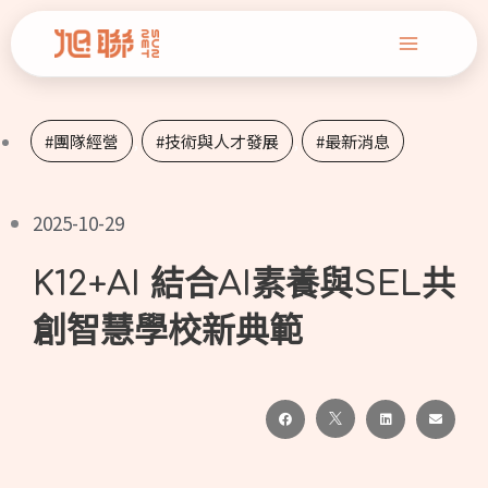
跳
Main
至
Menu
主
要
#團隊經營
,
#技術與人才發展
,
#最新消息
內
容
2025-10-29
K12+AI 結合AI素養與SEL共
創智慧學校新典範