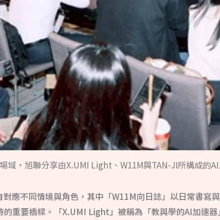
場域，旭聯分享由X.UMI Light、W11M與TAN-JI所構成的
自對應不同情境與角色，其中「W11M向日誌」以日常書寫
重要橋樑。「X.UMI Light」被稱為「教與學的AI加