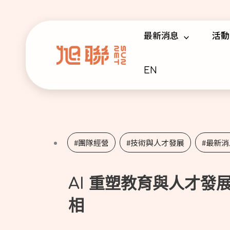
跳
Post
至
pagination
最新消息
活動
主
要
內
EN
容
#團隊經營
,
#技術與人才發展
,
#最新消
AI 重塑教育與人才發
相